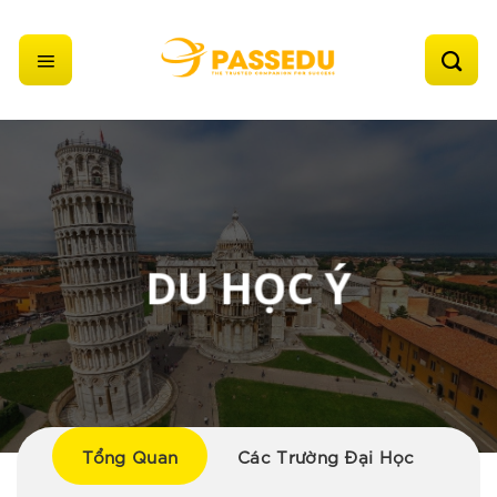
Skip
to
content
DU HỌC Ý
Tổng Quan
Các Trường Đại Học