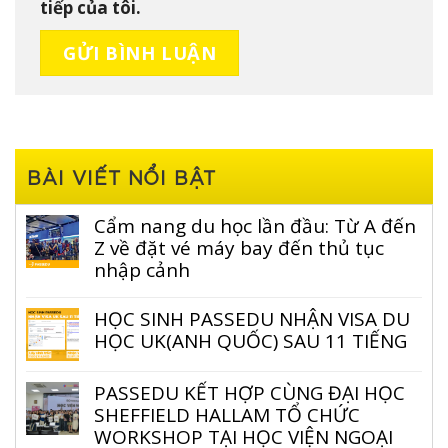
tiếp của tôi.
BÀI VIẾT NỔI BẬT
Cẩm nang du học lần đầu: Từ A đến
Z về đặt vé máy bay đến thủ tục
nhập cảnh
HỌC SINH PASSEDU NHẬN VISA DU
HỌC UK(ANH QUỐC) SAU 11 TIẾNG
PASSEDU KẾT HỢP CÙNG ĐẠI HỌC
SHEFFIELD HALLAM TỔ CHỨC
WORKSHOP TẠI HỌC VIỆN NGOẠI