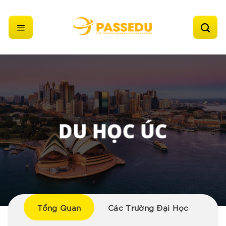
Skip
to
content
DU HỌC ÚC
Tổng Quan
Các Trường Đại Học