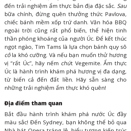
đến trải nghiệm ẩm thực bản địa đặc sắc.
Sau
bữa chính, đừng quên thưởng thức Pavlova,
chiếc bánh mềm xốp trứ danh. Văn hóa BBQ
ngoài trời cũng rất phổ biến, thể hiện tinh
thần phóng khoáng của người Úc. Để kết thúc
ngọt ngào, Tim Tams là lựa chọn bánh quy sô
cô
la khó cưỡng. Và nếu bạn muốn thử hương
vị “rất Úc”, hãy nếm
chú
t Vegemite. Ẩm thực
Úc là hành trình khám phá hương vị đa dạng,
từ biển cả đến đất liền. Hãy sẵn sàng cho
những trải nghiệm ẩm thực khó quên!
Địa điểm tham quan
Bắt đầu hành trình khám phá nước Úc đầy
màu sắc! Đến Sydney, bạn không thể bỏ qua
Nhà hát Opera tráng lệ, biểu tượng kiến trúc