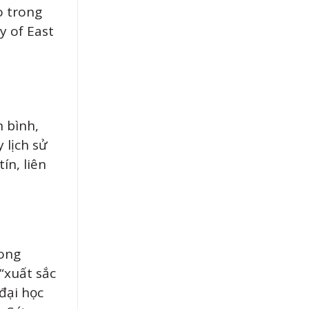
o trong
y of East
 bình,
 lịch sử
ín, liên
rong
“xuất sắc
đại học