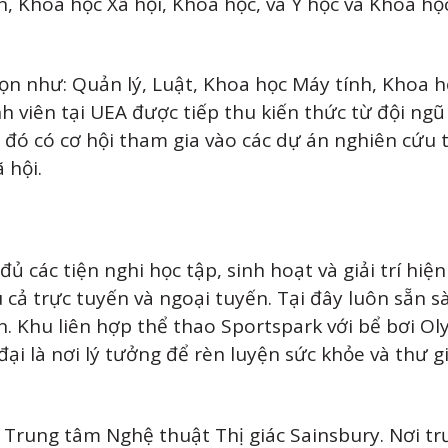
, Khoa học Xã hội, Khoa học, và Y học và Khoa họ
nhọn như: Quản lý, Luật, Khoa học Máy tính, Khoa h
nh viên tại UEA được tiếp thu kiến thức từ đội ngũ
đó có cơ hội tham gia vào các dự án nghiên cứu t
 hội.
 các tiện nghi học tập, sinh hoạt và giải trí hiện
 cả trực tuyến và ngoại tuyến. Tại đây luôn sẵn 
n. Khu liên hợp thể thao Sportspark với bể bơi Ol
ại là nơi lý tưởng để rèn luyện sức khỏe và thư 
 Trung tâm Nghệ thuật Thị giác Sainsbury. Nơi t