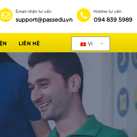
Email nhận tư vấn
Hotline tư vấn
support@passedu.vn
094 839 5989
IỆN
LIÊN HỆ
VI