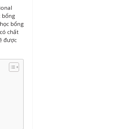
ional
c bổng
 học bổng
 có chất
sẽ được