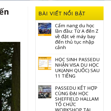
đến
BÀI VIẾT NỔI BẬT
Cẩm nang du học
lần đầu: Từ A đến Z
về đặt vé máy bay
đến thủ tục nhập
cảnh
HỌC SINH PASSEDU
NHẬN VISA DU HỌC
UK(ANH QUỐC) SAU
11 TIẾNG
PASSEDU KẾT HỢP
CÙNG ĐẠI HỌC
SHEFFIELD HALLAM
TỔ CHỨC
WORKSHOP TẠI