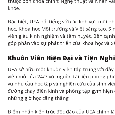
thuộc bốn khoa chính: Nghệ thuật và Nhân văn
khỏe.
Đặc biệt, UEA nổi tiếng với các lĩnh vực mũi 
học, Khoa học Môi trường và Viết sáng tạo. Si
viên giàu kinh nghiệm và tâm huyết. Bên cạnh 
góp phần vào sự phát triển của khoa học và xã
Khuôn Viên Hiện Đại và Tiện Nghi
UEA sở hữu một khuôn viên tập trung với đầy đủ
viện mở cửa 24/7 với nguồn tài liệu phong phú
vụ nhu cầu học tập và nghiên cứu của sinh viê
đường chạy điền kinh và phòng tập gym hiện đ
những giờ học căng thẳng.
Điểm nhấn kiến trúc độc đáo của UEA chính là