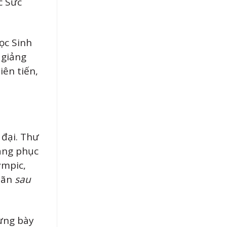
c Sức
ọc Sinh
 giảng
iên tiến,
 đại. Thư
sàng phục
ympic,
giãn
sau
rưng bày