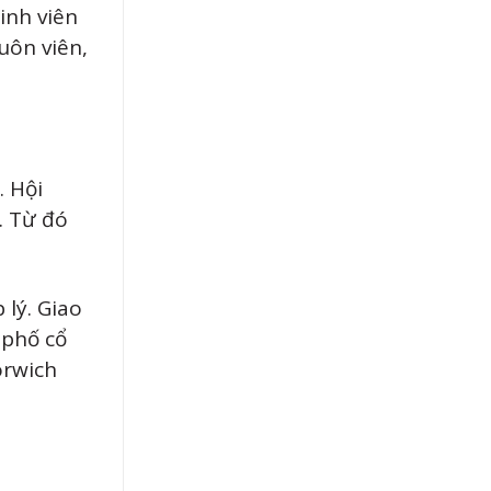
inh viên
uôn viên,
. Hội
. Từ đó
 lý. Giao
 phố cổ
orwich