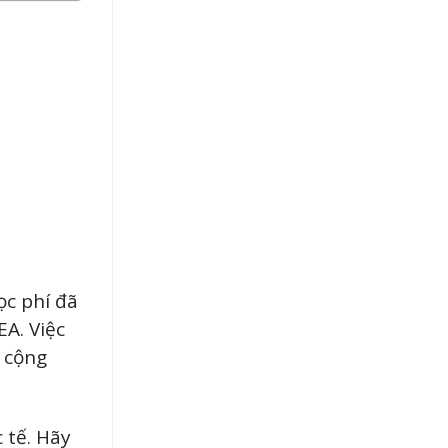
ọc phí đã
EA. Việc
 cộng
 tế. Hãy