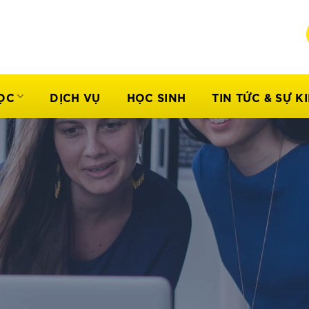
ỌC
DỊCH VỤ
HỌC SINH
TIN TỨC & SỰ K