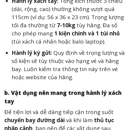
Hành lý xách tay:
Tổng kích thước 3 chiều
(dài, rộng, cao) thường không vượt quá
115cm (ví dụ: 56 x 36 x 23 cm). Trọng lượng
tối đa thường từ
7-10kg
tùy hãng. Đa số
cho phép mang
1 kiện chính và 1 túi nhỏ
(túi xách cá nhân hoặc balo laptop).
Hành lý ký gửi:
Quy định về trọng lượng và
số kiện sẽ tùy thuộc vào hạng vé và hãng
bay. Luôn kiểm tra thông tin này trên vé
hoặc website của hãng.
b. Vật dụng nên mang trong hành lý xách
tay
Để tiện lợi và dễ dàng tiếp cận trong suốt
chuyến bay đường dài
và khi làm
thủ tục
nhập cảnh
, bạn nên để các vật dụng sau